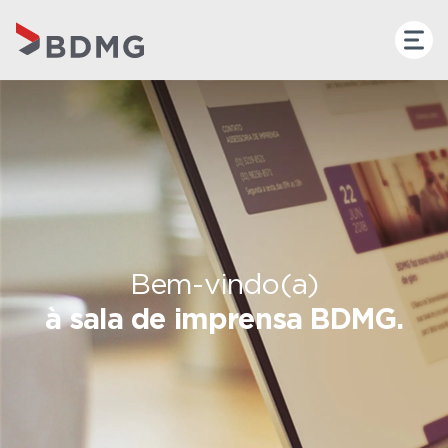
Bem-vindo(a)
à sala de imprensa BDMG.