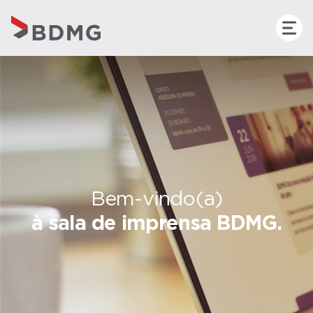
Bem-vindo(a)
à sala de imprensa BDMG.