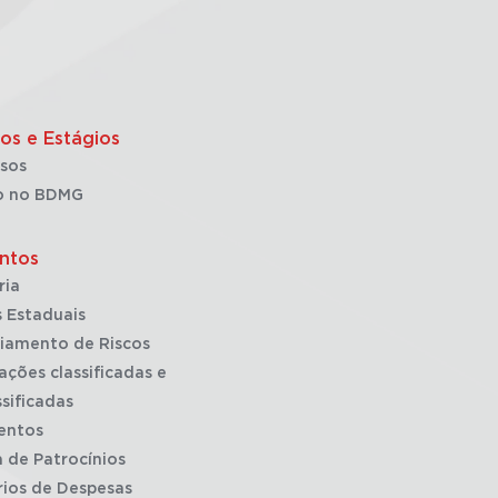
os e Estágios
sos
o no BDMG
ntos
ria
 Estaduais
iamento de Riscos
ações classificadas e
sificadas
entos
a de Patrocínios
rios de Despesas