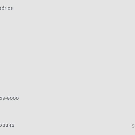
tórios
219-8000
0 3346
S