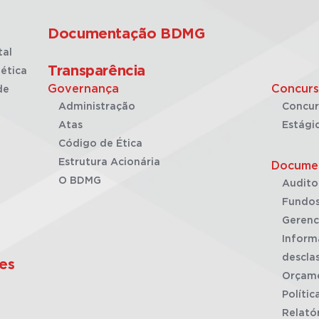
Documentação BDMG
tal
Transparência
ética
Governança
Concurs
de
Administração
Concur
Atas
Estági
Código de Ética
Estrutura Acionária
Docume
O BDMG
Audito
Fundos
Gerenc
Inform
desclas
es
Orçam
Polític
Relató