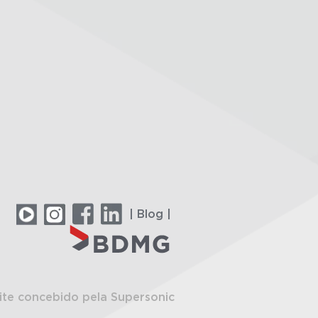
| Blog |
ite concebido pela Supersonic