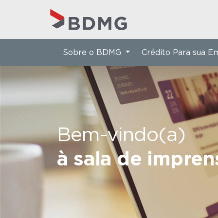
Sobre o BDMG
Crédito Para sua 
Bem-vindo(a)
à sala de impre