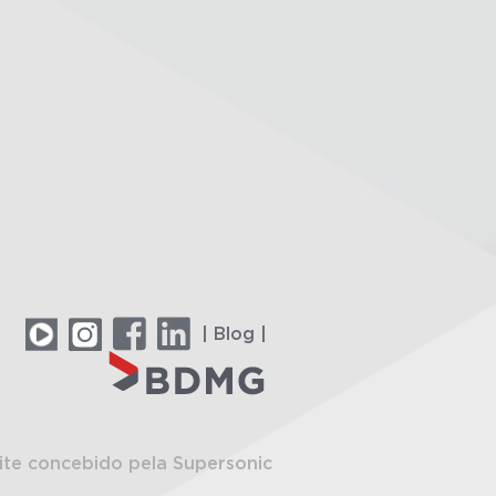
| Blog |
ite concebido pela Supersonic