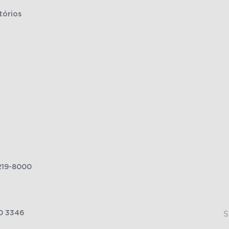
tórios
219-8000
0 3346
S