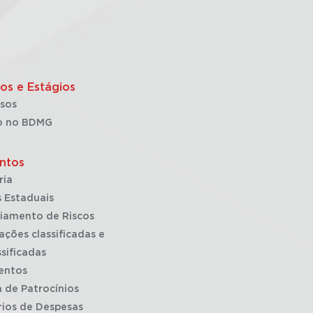
os e Estágios
sos
o no BDMG
ntos
ria
 Estaduais
iamento de Riscos
ações classificadas e
sificadas
entos
a de Patrocínios
rios de Despesas