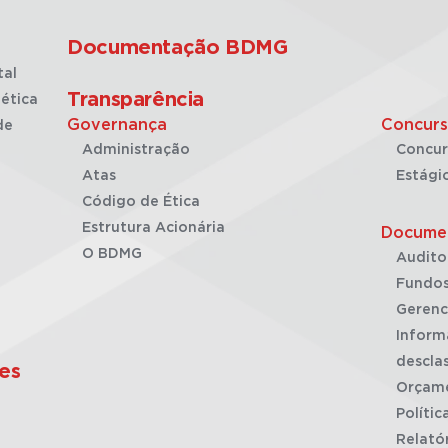
Documentação BDMG
tal
Transparência
ética
Governança
Concurs
de
Administração
Concur
Atas
Estági
Código de Ética
Estrutura Acionária
Docume
O BDMG
Audito
Fundos
Gerenc
Inform
desclas
es
Orçam
Polític
Relató