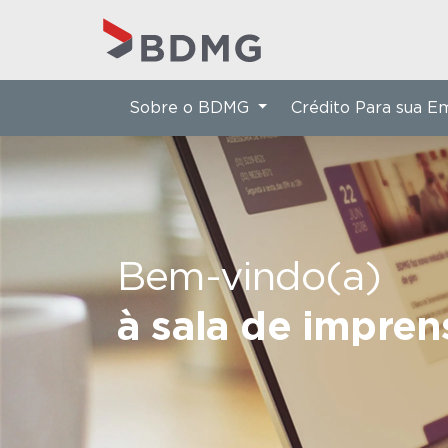
Sobre o BDMG
Crédito Para sua 
Bem-vindo(a)
à sala de impre