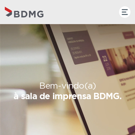
Bem-vindo(a)
à sala de imprensa BDMG.