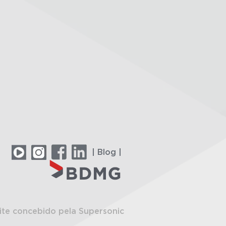
| Blog |
ite concebido pela Supersonic