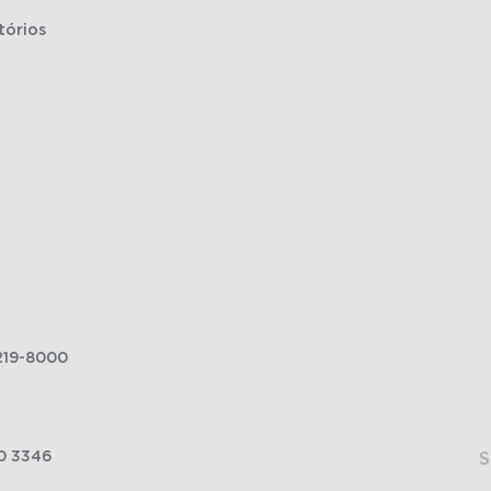
tórios
219-8000
0 3346
S