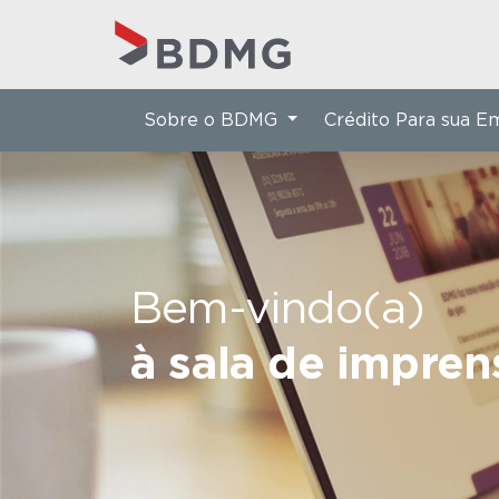
Sobre o BDMG
Crédito Para sua 
Bem-vindo(a)
à sala de impre