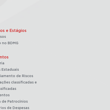
os e Estágios
sos
o no BDMG
ntos
ria
 Estaduais
iamento de Riscos
ações classificadas e
sificadas
entos
a de Patrocínios
rios de Despesas