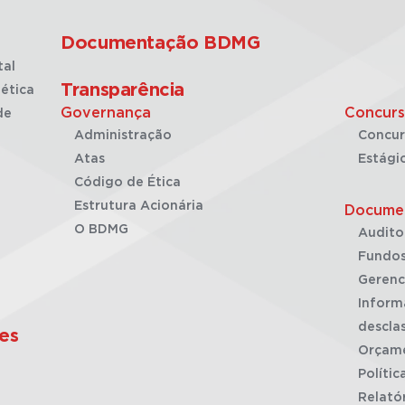
Documentação BDMG
tal
Transparência
ética
Governança
Concurs
de
Administração
Concur
Atas
Estági
Código de Ética
Estrutura Acionária
Docume
O BDMG
Audito
Fundos
Gerenc
Inform
desclas
es
Orçam
Polític
Relató