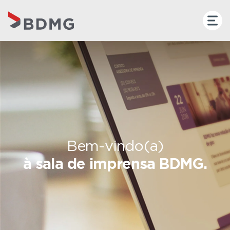
Bem-vindo(a)
à sala de imprensa BDMG.