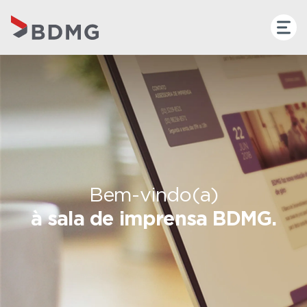
Bem-vindo(a)
à sala de imprensa BDMG.