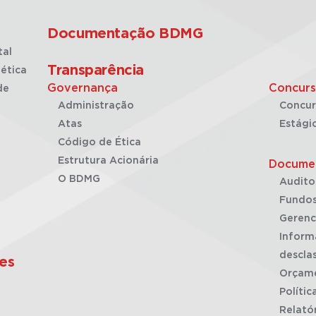
Documentação BDMG
tal
Transparência
ética
Governança
Concurs
de
Administração
Concur
Atas
Estági
Código de Ética
Estrutura Acionária
Docume
O BDMG
Audito
Fundos
Gerenc
Inform
desclas
es
Orçam
Polític
Relató