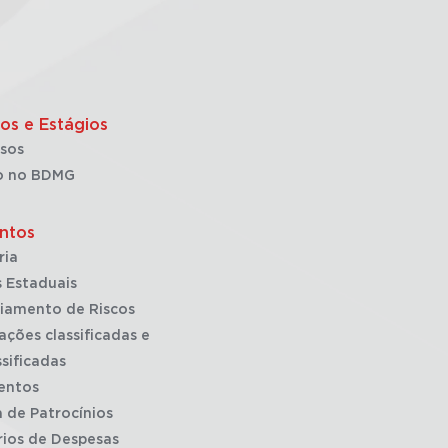
os e Estágios
sos
o no BDMG
ntos
ria
 Estaduais
iamento de Riscos
ações classificadas e
sificadas
entos
a de Patrocínios
rios de Despesas