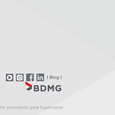
| Blog |
ite concebido pela Supersonic