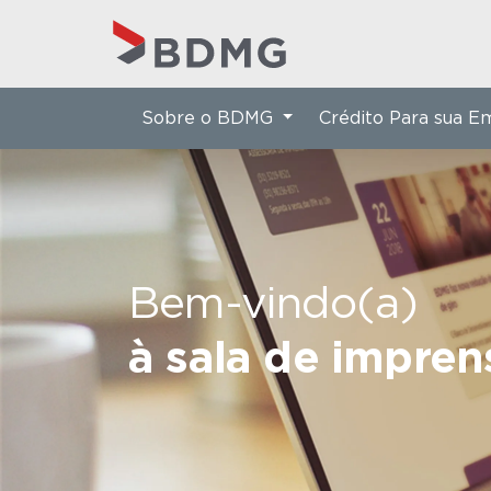
Sobre o BDMG
Crédito Para sua 
Bem-vindo(a)
à sala de impre