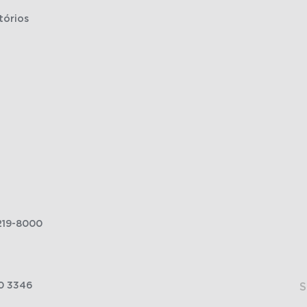
tórios
219-8000
0 3346
S