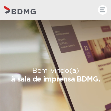
Bem-vindo(a)
à sala de imprensa BDMG.