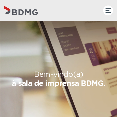
Bem-vindo(a)
à sala de imprensa BDMG.