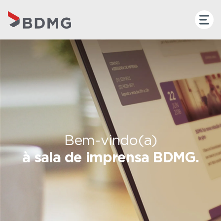
Bem-vindo(a)
à sala de imprensa BDMG.