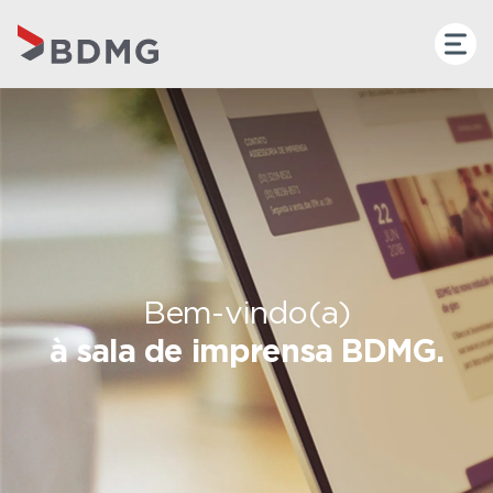
Bem-vindo(a)
à sala de imprensa BDMG.