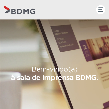
Bem-vindo(a)
à sala de imprensa BDMG.