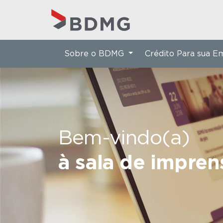
Sobre o BDMG
Crédito Para sua 
Bem-vindo(a)
à sala de impre