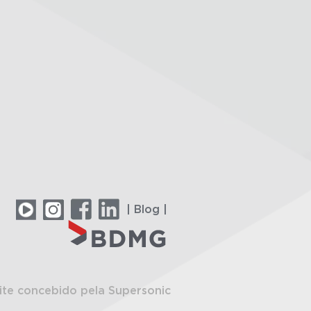
| Blog |
ite concebido pela Supersonic