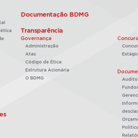
Documentação BDMG
tal
Transparência
ética
Governança
Concurs
de
Administração
Concur
Atas
Estági
Código de Ética
Estrutura Acionária
Docume
O BDMG
Audito
Fundos
Gerenc
Inform
desclas
es
Orçam
Polític
Relató