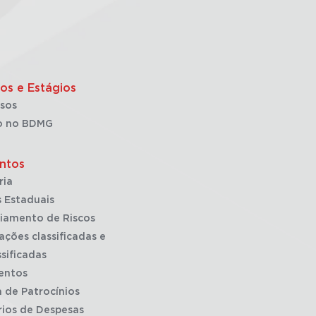
os e Estágios
sos
o no BDMG
ntos
ria
 Estaduais
iamento de Riscos
ações classificadas e
sificadas
entos
a de Patrocínios
rios de Despesas