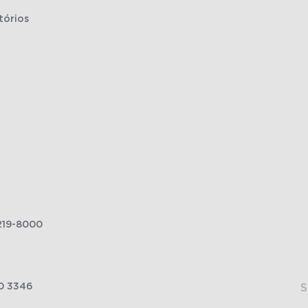
tórios
219-8000
0 3346
S