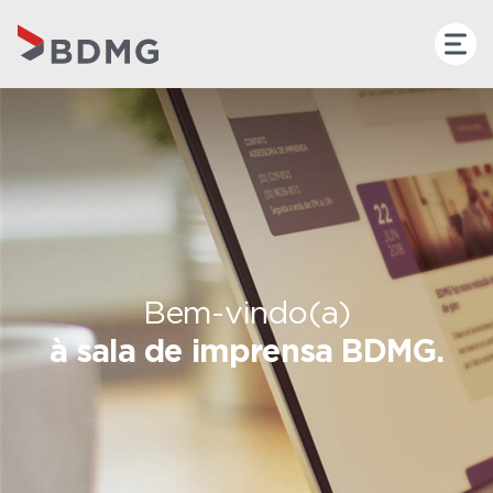
Bem-vindo(a)
à sala de imprensa BDMG.