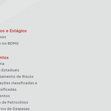
os e Estágios
sos
o no BDMG
ntos
ria
 Estaduais
iamento de Riscos
ações classificadas e
sificadas
entos
a de Patrocínios
rios de Despesas