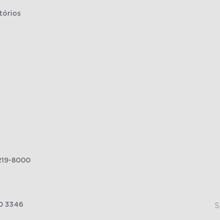
tórios
219-8000
0 3346
S