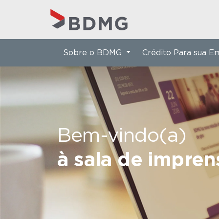
Sobre o BDMG
Crédito Para sua 
Bem-vindo(a)
à sala de impre