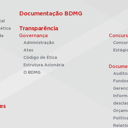
Documentação BDMG
tal
Transparência
ética
Governança
Concurs
de
Administração
Concur
Atas
Estági
Código de Ética
Estrutura Acionária
Docume
O BDMG
Audito
Fundos
Gerenc
Inform
desclas
es
Orçam
Polític
Relató