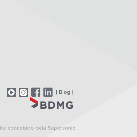
| Blog |
ite concebido pela Supersonic