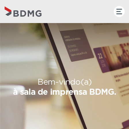
Bem-vindo(a)
à sala de imprensa BDMG.