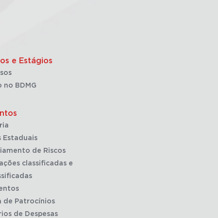
os e Estágios
sos
o no BDMG
ntos
ria
 Estaduais
iamento de Riscos
ações classificadas e
sificadas
entos
a de Patrocínios
rios de Despesas