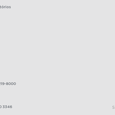
tórios
219-8000
0 3346
S