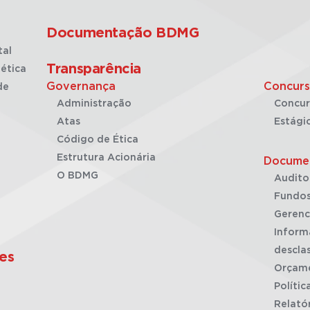
Documentação BDMG
tal
Transparência
ética
Governança
Concurs
de
Administração
Concur
Atas
Estági
Código de Ética
Estrutura Acionária
Docume
O BDMG
Audito
Fundos
Gerenc
Inform
desclas
es
Orçam
Polític
Relató