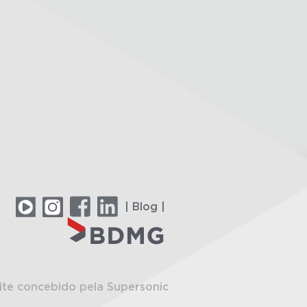
| Blog |
ite concebido pela Supersonic