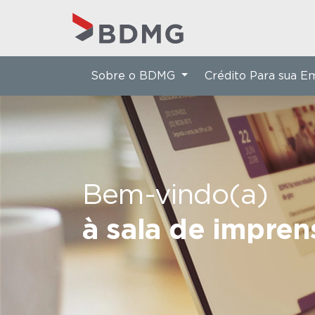
Sobre o BDMG
Crédito Para sua 
Bem-vindo(a)
à sala de impre