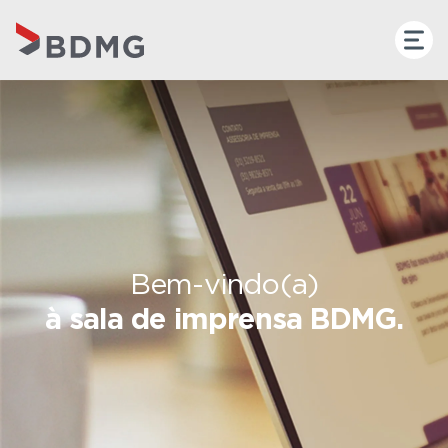
Bem-vindo(a)
à sala de imprensa BDMG.