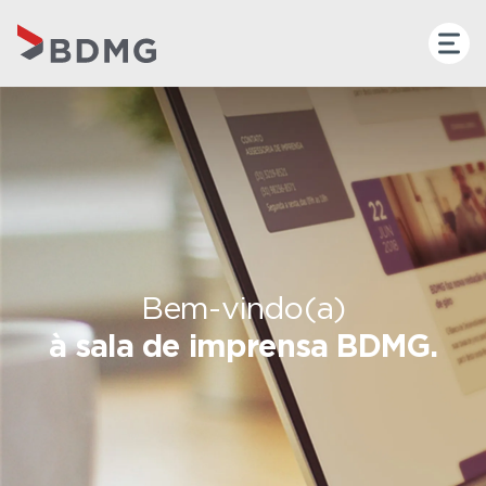
Bem-vindo(a)
à sala de imprensa BDMG.