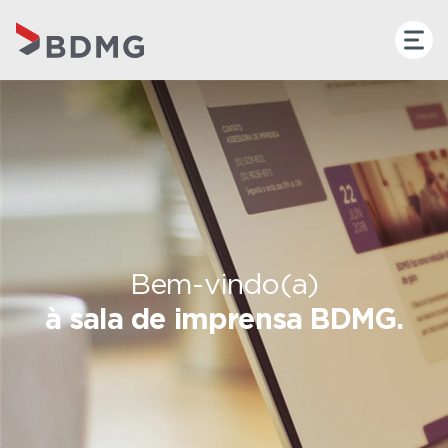
Bem-vindo(a)
à sala de imprensa BDMG.