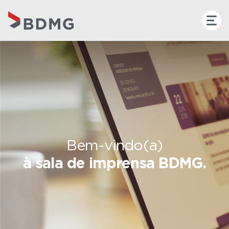
Bem-vindo(a)
à sala de imprensa BDMG.