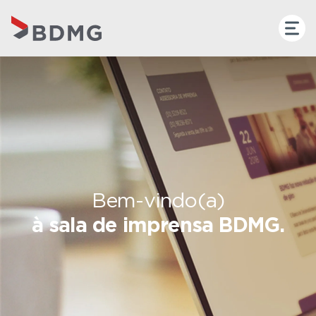
Bem-vindo(a)
à sala de imprensa BDMG.