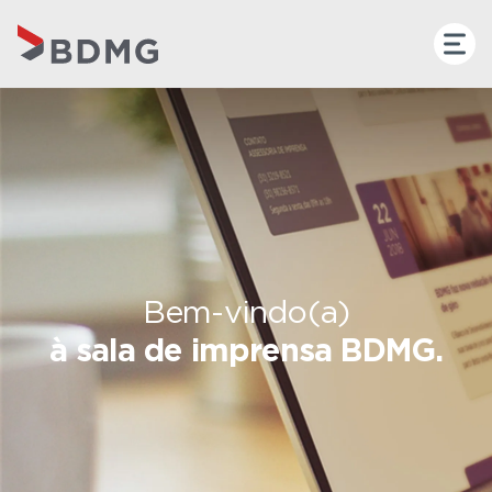
Bem-vindo(a)
à sala de imprensa BDMG.