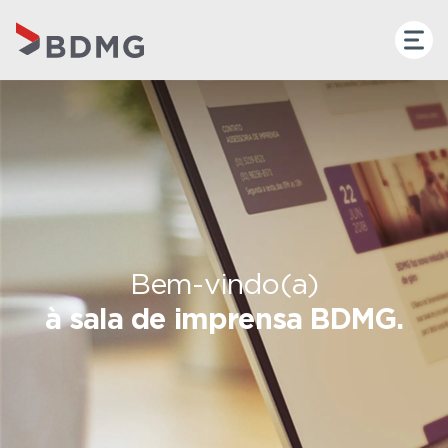
Bem-vindo(a)
à sala de imprensa BDMG.