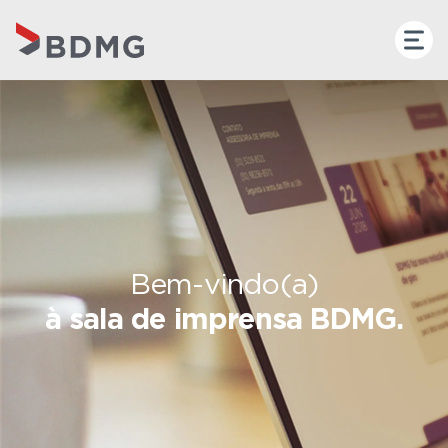
Bem-vindo(a)
à sala de imprensa BDMG.