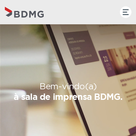
Bem-vindo(a)
à sala de imprensa BDMG.