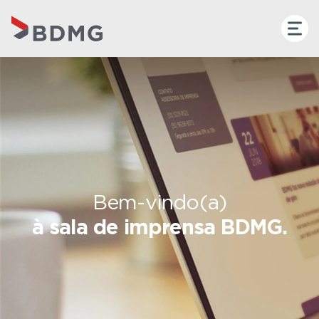
Bem-vindo(a)
à sala de imprensa BDMG.