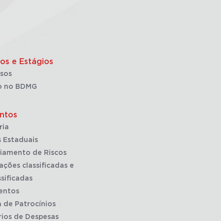
os e Estágios
sos
o no BDMG
ntos
ria
 Estaduais
iamento de Riscos
ações classificadas e
sificadas
entos
a de Patrocínios
rios de Despesas