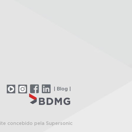
| Blog |
ite concebido pela Supersonic