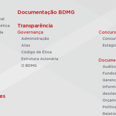
Documentação BDMG
tal
Transparência
ética
Governança
Concurs
de
Administração
Concur
Atas
Estági
Código de Ética
Estrutura Acionária
Docume
O BDMG
Audito
Fundos
Gerenc
Inform
desclas
es
Orçam
Polític
Relató