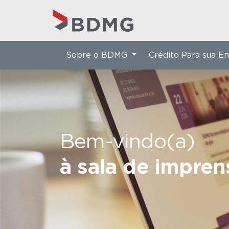
Sobre o BDMG
Crédito Para sua 
Bem-vindo(a)
à sala de impre