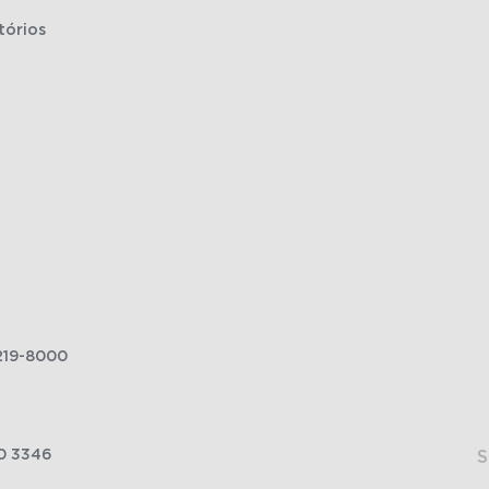
tórios
219-8000
0 3346
S