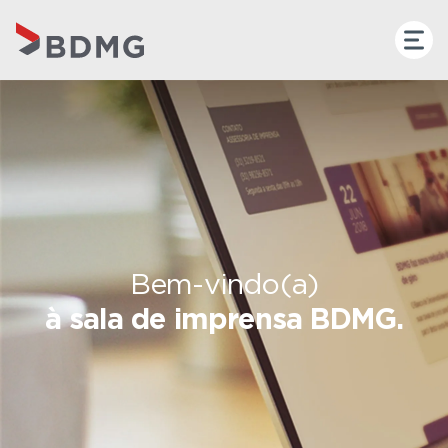
Bem-vindo(a)
à sala de imprensa BDMG.