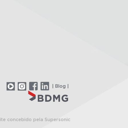
| Blog |
ite concebido pela Supersonic