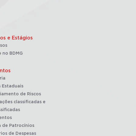
os e Estágios
sos
o no BDMG
ntos
ria
 Estaduais
iamento de Riscos
ações classificadas e
sificadas
entos
a de Patrocínios
rios de Despesas