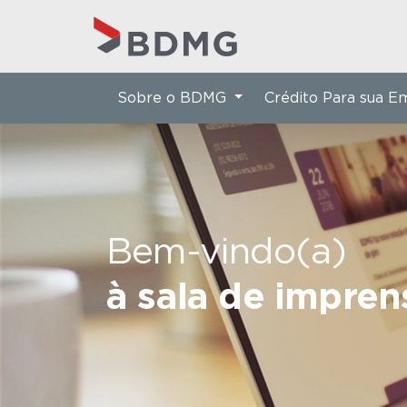
Sobre o BDMG
Crédito Para sua 
Bem-vindo(a)
à sala de impre