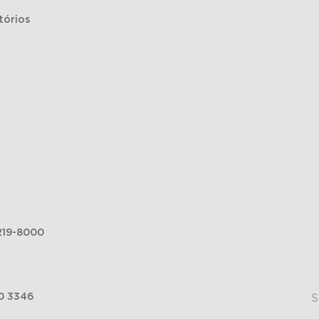
tórios
219-8000
0 3346
S