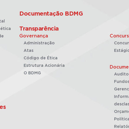
Documentação BDMG
tal
Transparência
ética
Governança
Concurs
de
Administração
Concur
Atas
Estági
Código de Ética
Estrutura Acionária
Docume
O BDMG
Audito
Fundos
Gerenc
Inform
desclas
es
Orçam
Polític
Relató