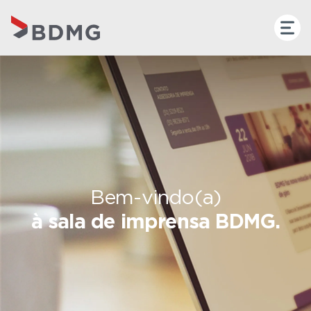
Bem-vindo(a)
à sala de imprensa BDMG.