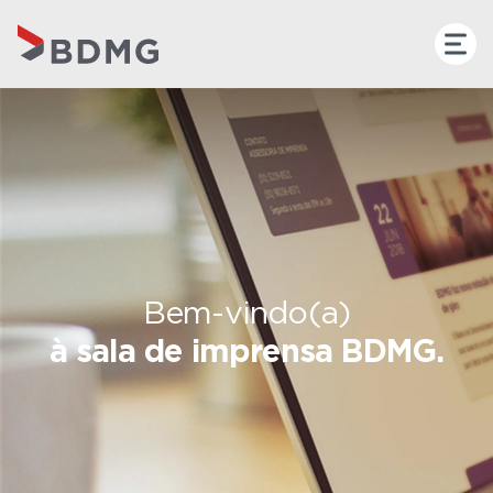
Bem-vindo(a)
à sala de imprensa BDMG.