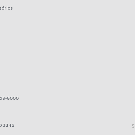
tórios
219-8000
0 3346
S