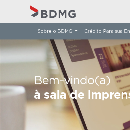
Sobre o BDMG
Crédito Para sua 
Bem-vindo(a)
à sala de impre