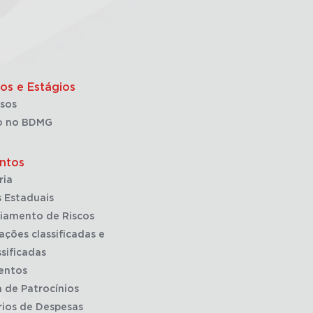
os e Estágios
sos
o no BDMG
ntos
ria
 Estaduais
iamento de Riscos
ações classificadas e
sificadas
entos
a de Patrocínios
rios de Despesas