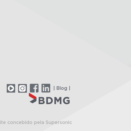
| Blog |
ite concebido pela Supersonic