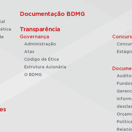
Documentação BDMG
tal
Transparência
ética
Governança
Concurs
de
Administração
Concur
Atas
Estági
Código de Ética
Estrutura Acionária
Docume
O BDMG
Audito
Fundos
Gerenc
Inform
desclas
es
Orçam
Polític
Relató