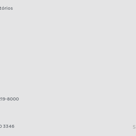
tórios
219-8000
0 3346
S