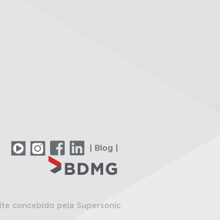
| Blog |
ite concebido pela Supersonic