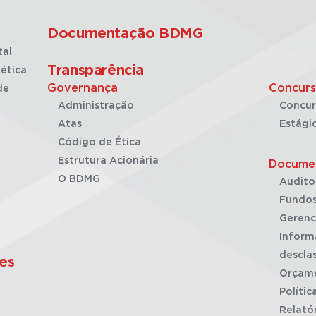
Documentação BDMG
tal
Transparência
ética
Governança
Concurs
de
Administração
Concur
Atas
Estági
Código de Ética
Estrutura Acionária
Docume
O BDMG
Audito
Fundos
Gerenc
Inform
desclas
es
Orçam
Polític
Relató