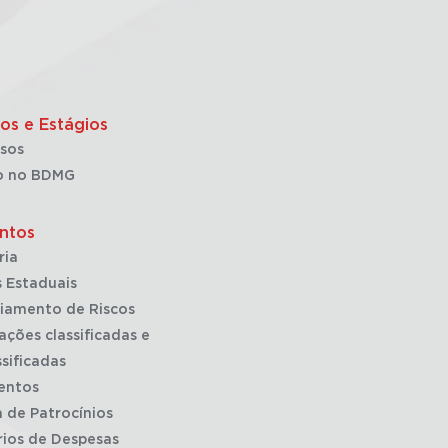
os e Estágios
sos
o no BDMG
ntos
ria
 Estaduais
iamento de Riscos
ações classificadas e
sificadas
entos
a de Patrocínios
rios de Despesas