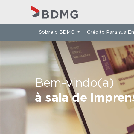
Sobre o BDMG
Crédito Para sua 
Bem-vindo(a)
à sala de impre