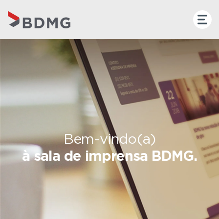
Bem-vindo(a)
à sala de imprensa BDMG.