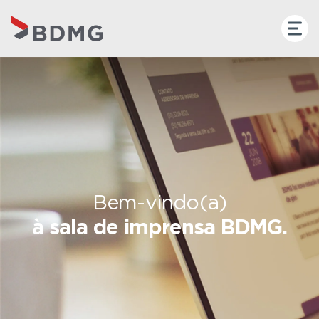
Bem-vindo(a)
à sala de imprensa BDMG.