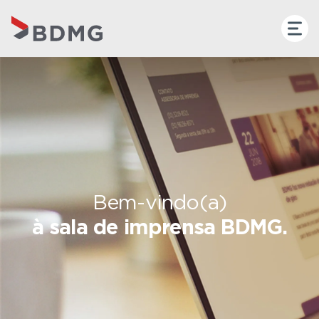
Bem-vindo(a)
à sala de imprensa BDMG.