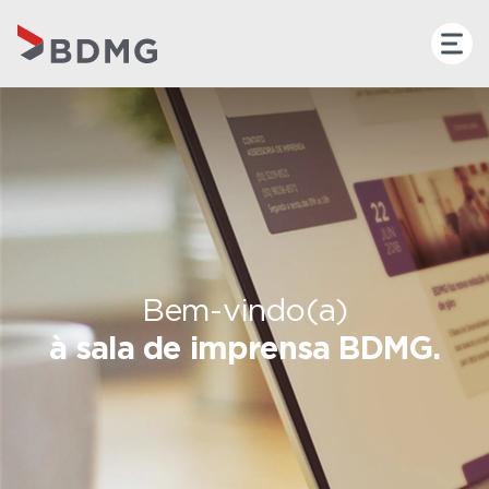
Bem-vindo(a)
à sala de imprensa BDMG.