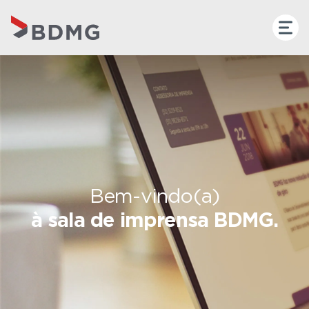
Bem-vindo(a)
à sala de imprensa BDMG.