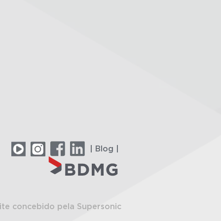
| Blog |
ite concebido pela Supersonic