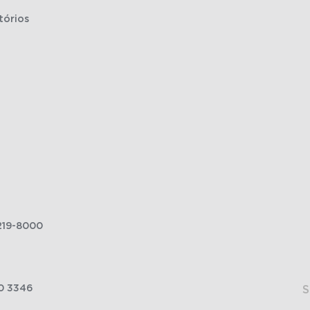
tórios
219-8000
0 3346
S