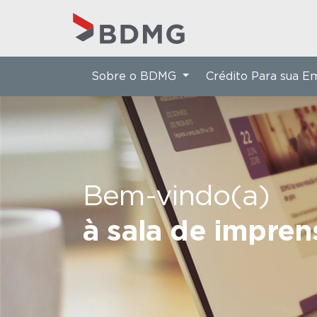
Sobre o BDMG
Crédito Para sua 
Bem-vindo(a)
à sala de impre