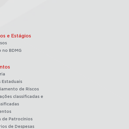
os e Estágios
sos
o no BDMG
ntos
ria
 Estaduais
iamento de Riscos
ações classificadas e
sificadas
entos
a de Patrocínios
rios de Despesas