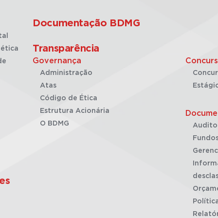
Documentação BDMG
tal
Transparência
ética
Governança
Concurs
de
Administração
Concur
Atas
Estági
Código de Ética
Estrutura Acionária
Docume
O BDMG
Audito
Fundos
Gerenc
Inform
desclas
es
Orçam
Polític
Relató