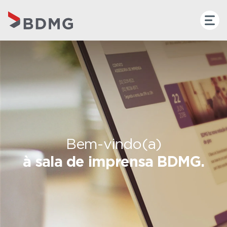
Bem-vindo(a)
à sala de imprensa BDMG.