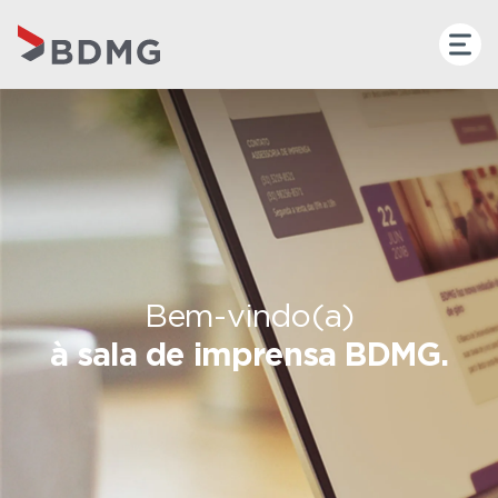
Bem-vindo(a)
à sala de imprensa BDMG.