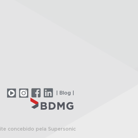
| Blog |
ite concebido pela Supersonic