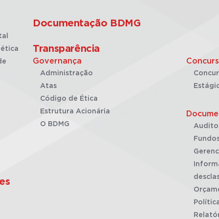
Documentação BDMG
tal
Transparência
ética
Governança
Concurs
de
Administração
Concur
Atas
Estági
Código de Ética
Estrutura Acionária
Docume
O BDMG
Audito
Fundos
Gerenc
Inform
desclas
es
Orçam
Polític
Relató