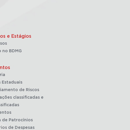
os e Estágios
sos
o no BDMG
ntos
ria
 Estaduais
iamento de Riscos
ações classificadas e
sificadas
entos
a de Patrocínios
rios de Despesas