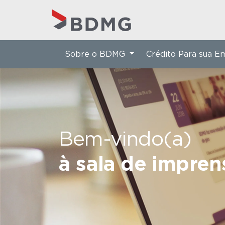
Sobre o BDMG
Crédito Para sua 
Bem-vindo(a)
à sala de impre