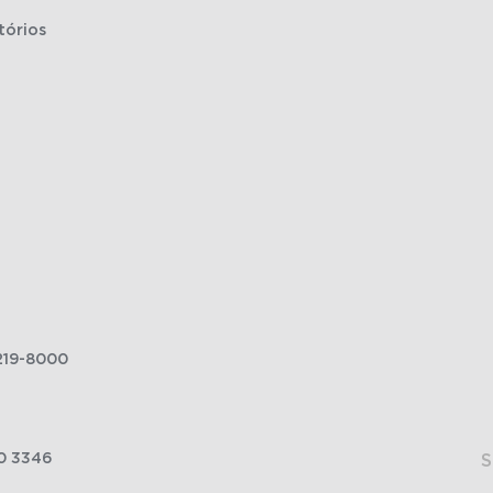
tórios
219-8000
0 3346
S