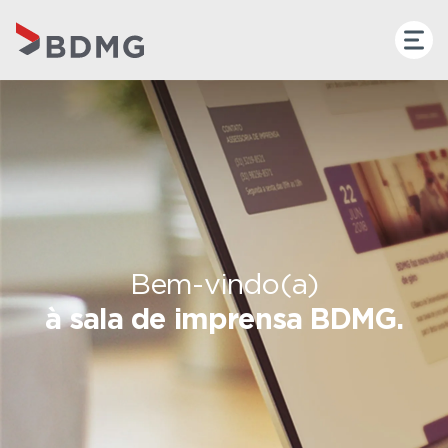
Bem-vindo(a)
à sala de imprensa BDMG.