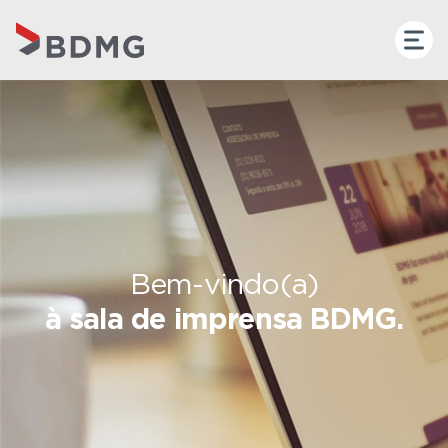
Bem-vindo(a)
à sala de imprensa BDMG.