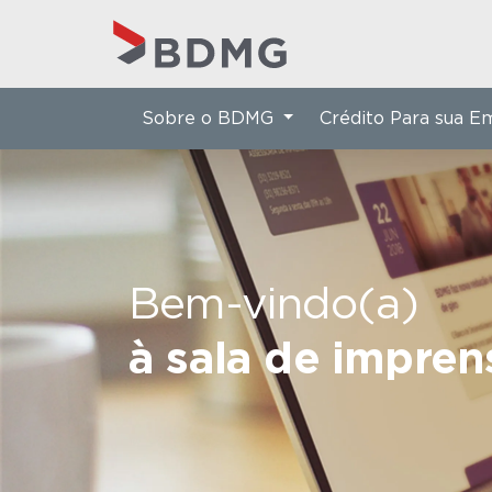
Sobre o BDMG
Crédito Para sua 
Bem-vindo(a)
à sala de impre