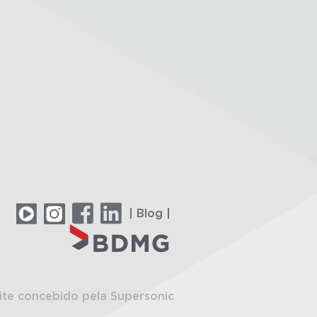
| Blog |
ite concebido pela Supersonic