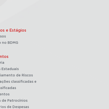
os e Estágios
sos
o no BDMG
ntos
ria
 Estaduais
iamento de Riscos
ações classificadas e
sificadas
entos
a de Patrocínios
rios de Despesas