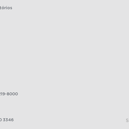
tórios
219-8000
0 3346
S