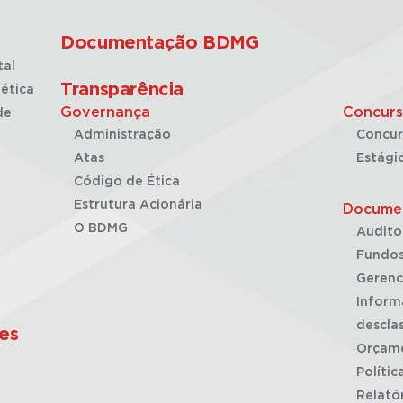
Documentação BDMG
tal
Transparência
ética
Governança
Concurs
de
Administração
Concur
Atas
Estági
Código de Ética
Estrutura Acionária
Docume
O BDMG
Audito
Fundos
Gerenc
Inform
desclas
es
Orçam
Polític
Relató