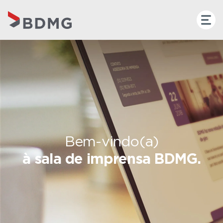
Bem-vindo(a)
à sala de imprensa BDMG.