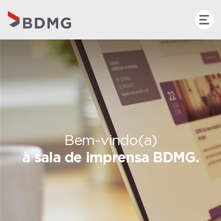
Bem-vindo(a)
à sala de imprensa BDMG.